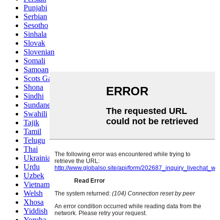
Punjabi
Serbian
Sesotho
Sinhala
Slovak
Slovenian
Somali
Samoan
Scots Gaelic
Shona
Sindhi
Sundanese
Swahili
Tajik
Tamil
Telugu
Thai
Ukrainian
Urdu
Uzbek
Vietnamese
Welsh
Xhosa
Yiddish
Yoruba