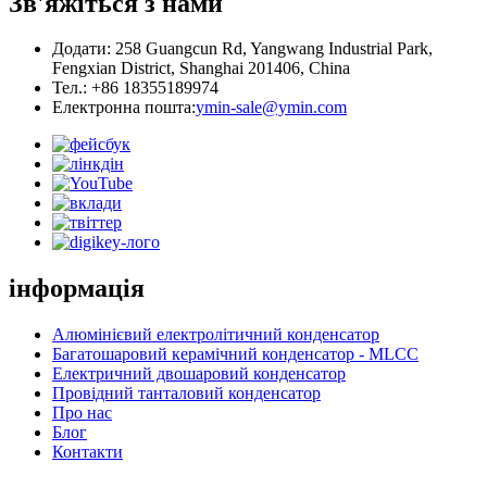
Зв'яжіться з нами
Додати: 258 Guangcun Rd, Yangwang Industrial Park,
Fengxian District, Shanghai 201406, China
Тел.: +86 18355189974
Електронна пошта:
ymin-sale@ymin.com
інформація
Алюмінієвий електролітичний конденсатор
Багатошаровий керамічний конденсатор - MLCC
Електричний двошаровий конденсатор
Провідний танталовий конденсатор
Про нас
Блог
Контакти