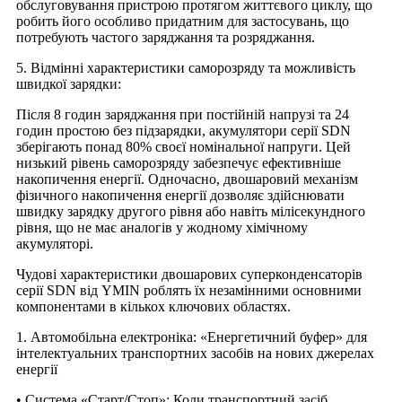
обслуговування пристрою протягом життєвого циклу, що
робить його особливо придатним для застосувань, що
потребують частого заряджання та розряджання.
5. Відмінні характеристики саморозряду та можливість
швидкої зарядки:
Після 8 годин заряджання при постійній напрузі та 24
годин простою без підзарядки, акумулятори серії SDN
зберігають понад 80% своєї номінальної напруги. Цей
низький рівень саморозряду забезпечує ефективніше
накопичення енергії. Одночасно, двошаровий механізм
фізичного накопичення енергії дозволяє здійснювати
швидку зарядку другого рівня або навіть мілісекундного
рівня, що не має аналогів у жодному хімічному
акумуляторі.
Чудові характеристики двошарових суперконденсаторів
серії SDN від YMIN роблять їх незамінними основними
компонентами в кількох ключових областях.
1. Автомобільна електроніка: «Енергетичний буфер» для
інтелектуальних транспортних засобів на нових джерелах
енергії
• Система «Старт/Стоп»: Коли транспортний засіб