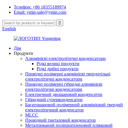
Телефон: +86 18355189974
Email: ymin-sale@ymin.com
English
Дім
Продукти
Алюмінієві електролітичні конденсатори
Рідкі великі продукти
Рідкі дрібні продукти
Провідні полімерні алюмінієві твердотільні
електролітичні конденсатори
Провідні полімерні гібридні алюмінієві
електролітичні конденсатори
Електричний двошаровий конденсатор
Гібридний суперконденсатор
Багатошаровий полімерний алюмінієвий твердий
електролітичний конденсатор
MLCC
Провідний танталовий конденсатор
Металізований поліпропіленовий плівковий