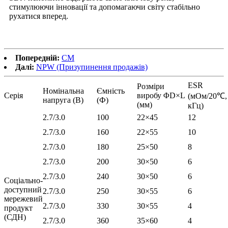
стимулюючи інновації та допомагаючи світу стабільно
рухатися вперед.
Попередній:
СМ
Далі:
NPW (Призупинення продажів)
ESR
Розміри
Номінальна
Ємність
Серія
виробу ΦD×L
(мОм/20℃,
напруга (В)
(Ф)
(мм)
кГц)
2.7/3.0
100
22×45
12
2.7/3.0
160
22×55
10
2.7/3.0
180
25×50
8
2.7/3.0
200
30×50
6
2.7/3.0
240
30×50
6
Соціально-
доступний
2.7/3.0
250
30×55
6
мережевий
2.7/3.0
330
30×55
4
продукт
(СДН)
2.7/3.0
360
35×60
4