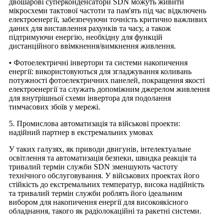
двошарові суперконденсатори SDN можуть живити
мікросхеми тактової частоти та пам'ять під час відключень
електроенергії, забезпечуючи точність критично важливих
даних для виставлення рахунків та часу, а також
підтримуючи енергію, необхідну для функцій
дистанційного ввімкнення/вимкнення живлення.
• Фотоелектричні інвертори та системи накопичення
енергії: використовуються для згладжування коливань
потужності фотоелектричних панелей, покращення якості
електроенергії та служать допоміжним джерелом живлення
для внутрішньої схеми інвертора для подолання
тимчасових збоїв у мережі.
5. Промислова автоматизація та військові проекти:
надійний партнер в екстремальних умовах
У таких галузях, як приводи двигунів, інтелектуальне
освітлення та автоматизація безпеки, швидка реакція та
тривалий термін служби SDN зменшують частоту
технічного обслуговування. У військових проектах його
стійкість до екстремальних температур, висока надійність
та тривалий термін служби роблять його ідеальним
вибором для накопичення енергії для високоякісного
обладнання, такого як радіолокаційні та ракетні системи.