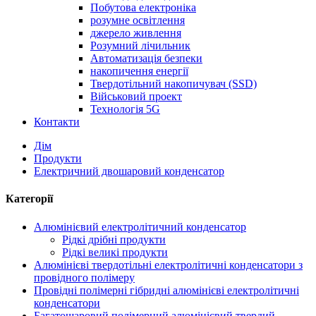
Побутова електроніка
розумне освітлення
джерело живлення
Розумний лічильник
Автоматизація безпеки
накопичення енергії
Твердотільний накопичувач (SSD)
Військовий проект
Технологія 5G
Контакти
Дім
Продукти
Електричний двошаровий конденсатор
Категорії
Алюмінієвий електролітичний конденсатор
Рідкі дрібні продукти
Рідкі великі продукти
Алюмінієві твердотільні електролітичні конденсатори з
провідного полімеру
Провідні полімерні гібридні алюмінієві електролітичні
конденсатори
Багатошаровий полімерний алюмінієвий твердий