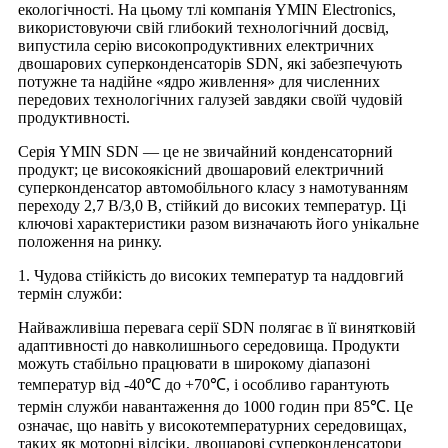
екологічності. На цьому тлі компанія YMIN Electronics,
використовуючи свій глибокий технологічний досвід,
випустила серію високопродуктивних електричних
двошарових суперконденсаторів SDN, які забезпечують
потужне та надійне «ядро живлення» для численних
передових технологічних галузей завдяки своїй чудовій
продуктивності.
Серія YMIN SDN — це не звичайний конденсаторний
продукт; це високоякісний двошаровий електричний
суперконденсатор автомобільного класу з намотуванням
переходу 2,7 В/3,0 В, стійкий до високих температур. Ці
ключові характеристики разом визначають його унікальне
положення на ринку.
1. Чудова стійкість до високих температур та наддовгий
термін служби:
Найважливіша перевага серії SDN полягає в її винятковій
адаптивності до навколишнього середовища. Продукти
можуть стабільно працювати в широкому діапазоні
температур від -40℃ до +70℃, і особливо гарантують
термін служби навантаження до 1000 годин при 85℃. Це
означає, що навіть у високотемпературних середовищах,
таких як моторні відсіки, двошарові суперконденсатори