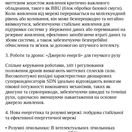
миттєвим захистом живлення критично важливого
обладнання, такого як BBU (блок обробки базової смуги).
Коли живлення від мережі переривається на мілісекундний
рівень або коливання, він може безперешкодно та негайно
ввімкнутися, забезпечуючи стабільне живлення для
підтримки системи у збереженні даних або перемиканні на
резервне живлення, ефективно запобігаючи втраті даних та
збоям системи, а також забезпечуючи безперебійні
обчислення та зв'язок за допомогою штучного інтелекту.
3. Роботи та дрони: «Джерело енергії» для гнучкого руху
Спільне керування роботами, зліт і регулювання
положення дронів вимагають миттєвих сплесків сили.
Високопотужні вихідні характеристики двошарових
суперконденсаторів SDN ідеально відповідають вимогам
пікової потужності виконавчих механізмів, таких як
двигуни та сервоприводи, забезпечуючи швидші та точніші
рухи, одночасно зменшуючи навантаження на основне
джерело живлення.
4. Нова енергетика та розумні мережі: побудова стабільної
та ефективної енергетичної мережі
• Розумні лічильники: В інтелектуальних лічильниках