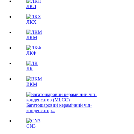
ЛКЛ
ЛКX
ЛКМ
ЛКФ
ЛК
ВКМ
Багатошаровий керамічний чіп-
конденсатор...
CN3