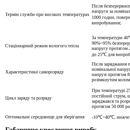
Після безперервно
напруги за номіна
Термін служби при високих температурах
1000 годин, повер
випробування;
За температури 40℃
90%~95% безперер
Стаціонарний режим вологого тепла
напругу протягом 2
до 25℃ для випроб
Після заряджання 
номінальної напруг
Характеристики саморозряду
напрузі протягом 8
розімкнутим колом
При температурі 2
постійний струм, 
Цикл заряду та розряду
заряджався та розр
протягом 50 000 ра
Оптимальне середовище для зберігання
-10℃~40℃, нижче 6
Габаритне креслення виробу