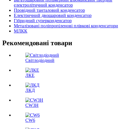
електролітичний конденсатор
Провідний танталовий конденсатор
Електричний двошаровий конденсатор
Гібридний суперконденсатор
Металізовані поліпропіленові плівкові конденсатори
МЛКК
Рекомендовані товари
Світлодіодний
ЛКЕ
ЛКД
CW3H
CW6