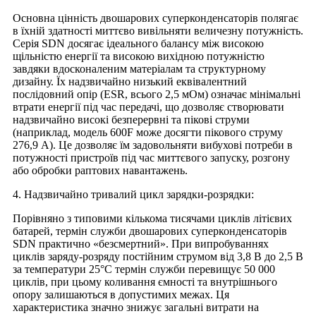
Основна цінність двошарових суперконденсаторів полягає
в їхній здатності миттєво вивільняти величезну потужність.
Серія SDN досягає ідеального балансу між високою
щільністю енергії та високою вихідною потужністю
завдяки вдосконаленим матеріалам та структурному
дизайну. Їх надзвичайно низький еквівалентний
послідовний опір (ESR, всього 2,5 мОм) означає мінімальні
втрати енергії під час передачі, що дозволяє створювати
надзвичайно високі безперервні та пікові струми
(наприклад, модель 600F може досягти пікового струму
276,9 А). Це дозволяє їм задовольняти вибухові потреби в
потужності пристроїв під час миттєвого запуску, розгону
або обробки раптових навантажень.
4. Надзвичайно тривалий цикл зарядки-розрядки:
Порівняно з типовими кількома тисячами циклів літієвих
батарей, термін служби двошарових суперконденсаторів
SDN практично «безсмертний». При випробуваннях
циклів заряду-розряду постійним струмом від 3,8 В до 2,5 В
за температури 25°C термін служби перевищує 50 000
циклів, при цьому коливання ємності та внутрішнього
опору залишаються в допустимих межах. Ця
характеристика значно знижує загальні витрати на