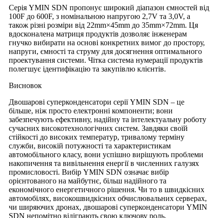
Серія YMIN SDN пропонує широкий діапазон ємностей від
100F до 600F, з номінальною напругою 2,7V та 3,0V, а
також різні розміри від 22mm×45mm до 35mm×72mm. Ця
вдосконалена матриця продуктів дозволяє інженерам
гнучко вибирати на основі конкретних вимог до простору,
напруги, ємності та струму для досягнення оптимального
проектування системи. Чітка система нумерації продуктів
полегшує ідентифікацію та закупівлю клієнтів.
Висновок
Двошарові суперконденсатори серії YMIN SDN – це
більше, ніж просто електронні компоненти; вони
забезпечують ефективну, надійну та інтелектуальну роботу
сучасних високотехнологічних систем. Завдяки своїй
стійкості до високих температур, тривалому терміну
служби, високій потужності та характеристикам
автомобільного класу, вони успішно вирішують проблеми
накопичення та вивільнення енергії в численних галузях
промисловості. Вибір YMIN SDN означає вибір
орієнтованого на майбутнє, більш надійного та
економічного енергетичного рішення. Чи то в швидкісних
автомобілях, високошвидкісних обчислювальних серверах,
чи ширяючих дронах, двошарові суперконденсатори YMIN
SDN непомітно відіграють свою ключову роль,