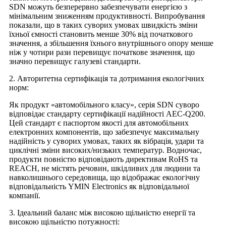
SDN можуть безперервно забезпечувати енергією з
мінімальним зниженням продуктивності. Випробування
показали, що в таких суворих умовах швидкість зміни
їхньої ємності становить менше 30% від початкового
значення, а збільшення їхнього внутрішнього опору менше
ніж у чотири рази перевищує початкове значення, що
значно перевищує галузеві стандарти.
2. Авторитетна сертифікація та дотримання екологічних
норм:
Як продукт «автомобільного класу», серія SDN суворо
відповідає стандарту сертифікації надійності AEC-Q200.
Цей стандарт є паспортом якості для автомобільних
електронних компонентів, що забезпечує максимальну
надійність у суворих умовах, таких як вібрація, удари та
циклічні зміни високих/низьких температур. Водночас,
продукти повністю відповідають директивам RoHS та
REACH, не містять речовин, шкідливих для людини та
навколишнього середовища, що відображає екологічну
відповідальність YMIN Electronics як відповідальної
компанії.
3. Ідеальний баланс між високою щільністю енергії та
високою щільністю потужності: