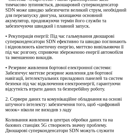
тимчасово зупиняється, двошаровий суперконденсатор
SDN може швидко забезпечити великий струм, необхідний
для перезапуску двигуна, захищаючи основний
акумулятор, продовжуючи термін його служби та
забезпечуючи швидкий і плавний запуск.
• Рекуперація енергії: Під час гальмування двошарові
суперконденсатори SDN ефективно та швидко поглинають
і відновлюють кінетичну енергію, миттєво вивільняючи її
під час розгону, сприяючи збереженню енергії автомобіля
та зменшенню викидів.
• Резервне живлення бортової електронної системи:
Забезпечує миттєве резервне живлення для бортової
навігації, інтелектуальних приладових панелей та систем
безпеки під час відключення електроенергії, гарантуючи
відсутність втрати даних та безперебійну роботу.
2. Сервери даних та комунікаційне обладнання на основі
штучного інтелекту: забезпечення того, щоб «цифровий
мозок» ніколи не виходив з ладу
Коливання живлення в центрах обробки даних та на
базових станціях 5G створюють значну проблему.
Двошарові суперконденсатори SDN можуть служити