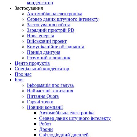
конденсатор
Застосування
Автомобільна електроніка
Сервер даних штучного інтелекту
Застосування робота
Зарядний пристрій PD
Нова енергія
Військовий проект
Комунікаційне обладнання
Привід двигуна
Розумний лічильник
Центр продуктів
Спеціальний конденсатор
Про нас
Блог
Інформація про галузь
Найчастіші запитання
Питання Quora
Гарячі точки
Новини компанії
Автомобільна електроніка
Сервер даних штучного інтелекту
Робот
Дрони
Світлодіодний дисплей