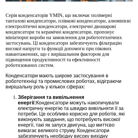
Серія конденсаторів YMIN, що включає полімерні
танталові конденсатори, плівкові конденсатори, алюмінієві
електролітичні конденсатори, електричні двошарові
конденсатори та керамічні конденсатори, пропонує
мініатюрні вироби на замовлення для робототехнічних
застосувань. Ці конденсатори забезпечують фільтрацію
високої напруги та функції допомоги при пікових
навантаженнях, що є вирішальним фактором для
підвищення продуктивності та ефективності
роботизованих систем.
Конденсатори мають широке застосування в
робототехніці та промислових роботах, відіграючи
вирішальну роль у кількох сферах:
Зберігання та вивільнення
енергії:
Конденсатори можуть накопичувати
електричну енергію та швидко вивільняти її за
потреби. Це особливо корисно для роботів, які
виконують завдання, що потребують високої
енергії, такі як запуск двигуна, що миттєво
вимагає великого струму. Конденсатори
забезпечують необхідну високу вихідну