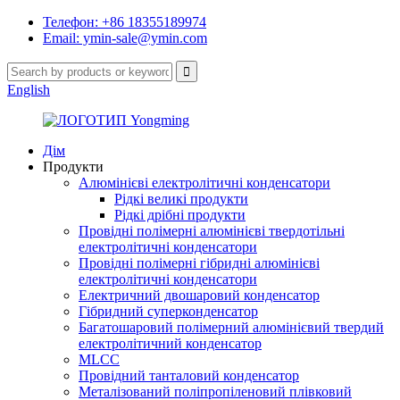
Телефон: +86 18355189974
Email: ymin-sale@ymin.com
English
Дім
Продукти
Алюмінієві електролітичні конденсатори
Рідкі великі продукти
Рідкі дрібні продукти
Провідні полімерні алюмінієві твердотільні
електролітичні конденсатори
Провідні полімерні гібридні алюмінієві
електролітичні конденсатори
Електричний двошаровий конденсатор
Гібридний суперконденсатор
Багатошаровий полімерний алюмінієвий твердий
електролітичний конденсатор
MLCC
Провідний танталовий конденсатор
Металізований поліпропіленовий плівковий