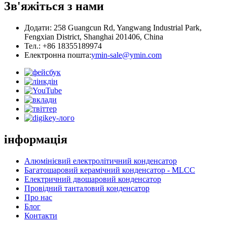
Зв'яжіться з нами
Додати: 258 Guangcun Rd, Yangwang Industrial Park,
Fengxian District, Shanghai 201406, China
Тел.: +86 18355189974
Електронна пошта:
ymin-sale@ymin.com
інформація
Алюмінієвий електролітичний конденсатор
Багатошаровий керамічний конденсатор - MLCC
Електричний двошаровий конденсатор
Провідний танталовий конденсатор
Про нас
Блог
Контакти