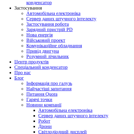
конденсатор
Застосування
Автомобільна електроніка
Сервер даних штучного інтелекту
Застосування робота
Зарядний пристрій PD
Нова енергія
Військовий проект
Комунікаційне обладнання
Привід двигуна
Розумний лічильник
Центр продуктів
Спеціальний конденсатор
Про нас
Блог
Інформація про галузь
Найчастіші запитання
Питання Quora
Гарячі точки
Новини компанії
Автомобільна електроніка
Сервер даних штучного інтелекту
Робот
Дрони
Світлодіодний дисплей