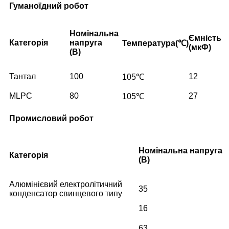
Гуманоїдний робот
Номінальна
Ємність
Категорія
напруга
Температура
(℃)
(мкФ)
(В)
Тантал
100
12
105℃
MLPC
80
27
105℃
Промисловий робот
Номінальна напруга
Категорія
(В)
Алюмінієвий електролітичний
35
конденсатор свинцевого типу
16
63