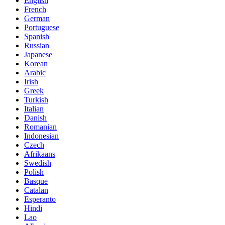
English
French
German
Portuguese
Spanish
Russian
Japanese
Korean
Arabic
Irish
Greek
Turkish
Italian
Danish
Romanian
Indonesian
Czech
Afrikaans
Swedish
Polish
Basque
Catalan
Esperanto
Hindi
Lao