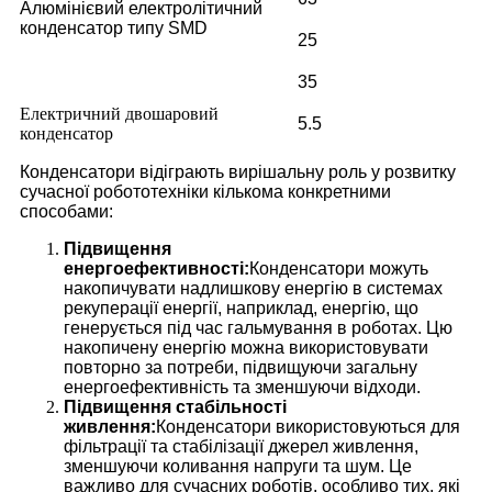
Алюмінієвий електролітичний
конденсатор типу SMD
25
35
Електричний двошаровий
5.5
конденсатор
Конденсатори відіграють вирішальну роль у розвитку
сучасної робототехніки кількома конкретними
способами:
Підвищення
енергоефективності:
Конденсатори можуть
накопичувати надлишкову енергію в системах
рекуперації енергії, наприклад, енергію, що
генерується під час гальмування в роботах. Цю
накопичену енергію можна використовувати
повторно за потреби, підвищуючи загальну
енергоефективність та зменшуючи відходи.
Підвищення стабільності
живлення:
Конденсатори використовуються для
фільтрації та стабілізації джерел живлення,
зменшуючи коливання напруги та шум. Це
важливо для сучасних роботів, особливо тих, які