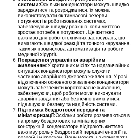
системи:
Оскільки конденсатори можуть швидко
заряджатися та розряджатися, їх можна
використовувати як тимчасові резерви
потужності в роботизованих системах,
забезпечуючи швидку реакцію, коли миттєво
зростає потреба в потужності. Це життєво
важливо для робототехнічних застосувань, що
вимагають швидкої реакції та точного керування,
таких як промислова автоматизація та роботи
медичної хірургії.
Покращення управління аварійним
живленням:
У критичних місіях та надзвичайних
ситуаціях конденсатори можуть служити
частиною аварійного джерела живлення. У разі
відключення основного живлення конденсатори
можуть забезпечити короткочасне живлення,
забезпечуючи, щоб роботи могли виконувати
аварійні завдання або безпечно вимкнутися,
підвищуючи безпеку та надійність системи.
Підтримка бездротової передачі та
мініатюризації:
Оскільки роботи розвиваються в
напрямку бездротових та мініатюрних
конструкцій, конденсатори відіграють життєво
важливу роль у бездротовій передачі енергії та
розробці мікросхем. Вони можуть накопичувати