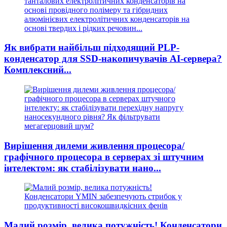
Як вибрати найбільш підходящий PLP-
конденсатор для SSD-накопичувачів AI-сервера?
Комплексний...
Вирішення дилеми живлення процесора/
графічного процесора в серверах зі штучним
інтелектом: як стабілізувати нано...
Малий розмір, велика потужність! Конденсатори