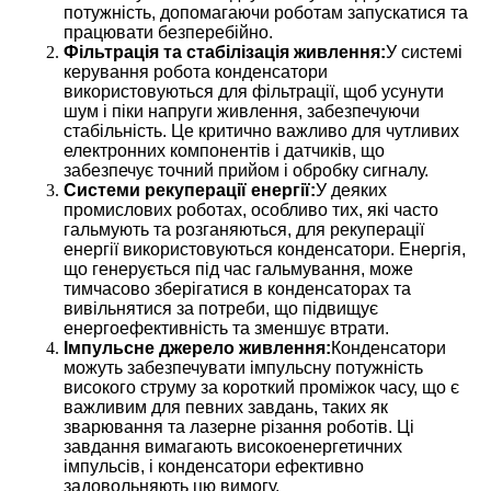
потужність, допомагаючи роботам запускатися та
працювати безперебійно.
Фільтрація та стабілізація живлення:
У системі
керування робота конденсатори
використовуються для фільтрації, щоб усунути
шум і піки напруги живлення, забезпечуючи
стабільність. Це критично важливо для чутливих
електронних компонентів і датчиків, що
забезпечує точний прийом і обробку сигналу.
Системи рекуперації енергії:
У деяких
промислових роботах, особливо тих, які часто
гальмують та розганяються, для рекуперації
енергії використовуються конденсатори. Енергія,
що генерується під час гальмування, може
тимчасово зберігатися в конденсаторах та
вивільнятися за потреби, що підвищує
енергоефективність та зменшує втрати.
Імпульсне джерело живлення:
Конденсатори
можуть забезпечувати імпульсну потужність
високого струму за короткий проміжок часу, що є
важливим для певних завдань, таких як
зварювання та лазерне різання роботів. Ці
завдання вимагають високоенергетичних
імпульсів, і конденсатори ефективно
задовольняють цю вимогу.