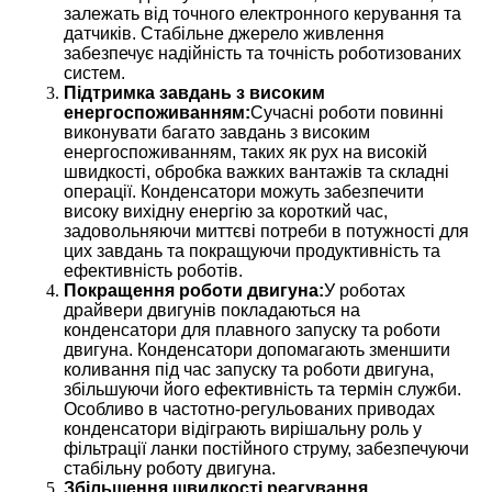
залежать від точного електронного керування та
датчиків. Стабільне джерело живлення
забезпечує надійність та точність роботизованих
систем.
Підтримка завдань з високим
енергоспоживанням:
Сучасні роботи повинні
виконувати багато завдань з високим
енергоспоживанням, таких як рух на високій
швидкості, обробка важких вантажів та складні
операції. Конденсатори можуть забезпечити
високу вихідну енергію за короткий час,
задовольняючи миттєві потреби в потужності для
цих завдань та покращуючи продуктивність та
ефективність роботів.
Покращення роботи двигуна:
У роботах
драйвери двигунів покладаються на
конденсатори для плавного запуску та роботи
двигуна. Конденсатори допомагають зменшити
коливання під час запуску та роботи двигуна,
збільшуючи його ефективність та термін служби.
Особливо в частотно-регульованих приводах
конденсатори відіграють вирішальну роль у
фільтрації ланки постійного струму, забезпечуючи
стабільну роботу двигуна.
Збільшення швидкості реагування