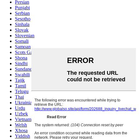
Persian
Punjabi
Serbian
Sesotho
Sinhala
Slovak
Slovenian
Somali
Samoan
Scots Gaelic
Shona
Sindhi
Sundanese
Swahili
Tajik
Tamil
Telugu
Thai
Ukrainian
Urdu
Uzbek
Vietnamese
Welsh
Xhosa
Yiddish