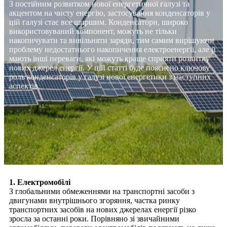
З постійним розвитком нової енергетичної галузі та
акцентом на чисту енергію, застосування конденсаторів у
цій галузі стає все ширшим. Конденсатори, широко
використовуваний компонент, можуть не тільки
накопичувати та вивільняти заряди, тим самим вирішуючи
проблему недостатнього накопичення електроенергії, але й
мають інші переваги, які можуть краще сприяти розвитку
нових джерел енергії. У цій статті буде пояснено ключову
роль конденсаторів у галузі нової енергетики з наступних
аспектів.
1. Електромобілі
З глобальними обмеженнями на транспортні засоби з
двигунами внутрішнього згоряння, частка ринку
транспортних засобів на нових джерелах енергії різко
зросла за останні роки. Порівняно зі звичайними