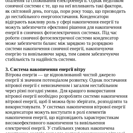
опалення та споживання електроенергії. Однак недоліком
сонячної системи є те, що на неї впливають такі фактори,
як світловий день, погода, пори року тощо, що призводить
до нестабільного енергопостачання. Конденсатори
відіграють важливу роль у сфері накопичення енергії та
можуть забезпечити ефективні рішення для накопичення
енергії в сонячних фотоелектричних системах. Під час
роботи сонячної фотоелектричної системи конденсатор
може забезпечити баланс між зарядкою та розрядкою
системи накопичення сонячної енергії, накопичуючи
енергію та вивільняючи заряд, тим самим забезпечуючи
стабільність та надійність системи.
3. Система накопичення енергії вітру
Вітрова енергія — це відновлюваний чистий джерело
енергії зі значним потенціалом розвитку. Однак постачання
вітрової енергії є невизначеним і загалом нестабільним
через різні погодні умови. Для кращого використання
вітрової енергії необхідно розробляти системи накопичення
вітрової енергії, щоб її можна було зберігати, розподіляти та
використовувати. У системах накопичення вітрової енергії
конденсатори можуть виступати в ролі елементів
накопичення енергії, що відповідають характеристикам
високоефективного накопичення та вивільнення
електричної енергії. У стабільних умовах накопичена