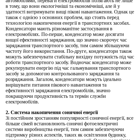
автомобілями, переваги електромобілів полягають не лише
в тому, що вони екологічніші та економічніші, але й у
здатності витримувати вищі пікові навантаження. Однак це
також є однією з основних проблем, що стоять перед
технологією накопичення енергії в транспортних засобах.
Конденсатори мають різноманітне застосування в
електромобілях. По-перше, конденсатор може досягати
вищої ефективності заряджання, що значно скорочує час
заряджання транспортного засобу, тим самим збільшуючи
частоту його використання. По-друге, конденсатори також
можуть забезпечувати стабільну вихідну потужність під час
роботи транспортного засобу. Водночас конденсатор може
рекуперувати енергію під час гальмування транспортного
засобу за допомогою контрольованого заряджання та
розряджання. Загалом, конденсатори можуть ідеально
вирішувати питання пікового навантаження та
ефективності заряджання електромобілів, значно
покращуючи продуктивність та термін служби
електромобілів.
2. Система накопичення сонячної енергії
Зі постійним зростанням популярності сонячної енергії, все
більше сімей встановлюють сонячні фотоелектричні
системи виробництва енергії, тим самим забезпечуючи
підтримку різних аспектів, таких як освітлення будинку,