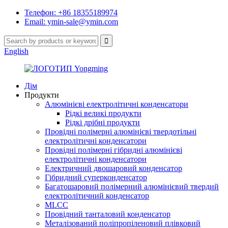
Телефон: +86 18355189974
Email: ymin-sale@ymin.com
English
Дім
Продукти
Алюмінієві електролітичні конденсатори
Рідкі великі продукти
Рідкі дрібні продукти
Провідні полімерні алюмінієві твердотільні
електролітичні конденсатори
Провідні полімерні гібридні алюмінієві
електролітичні конденсатори
Електричний двошаровий конденсатор
Гібридний суперконденсатор
Багатошаровий полімерний алюмінієвий твердий
електролітичний конденсатор
MLCC
Провідний танталовий конденсатор
Металізований поліпропіленовий плівковий