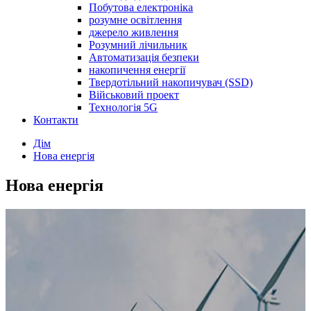
Побутова електроніка
розумне освітлення
джерело живлення
Розумний лічильник
Автоматизація безпеки
накопичення енергії
Твердотільний накопичувач (SSD)
Військовий проект
Технологія 5G
Контакти
Дім
Нова енергія
Нова енергія