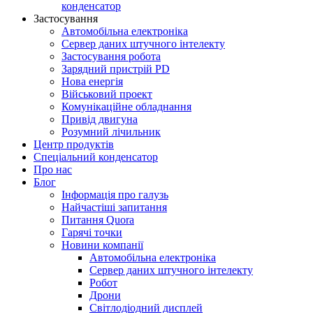
конденсатор
Застосування
Автомобільна електроніка
Сервер даних штучного інтелекту
Застосування робота
Зарядний пристрій PD
Нова енергія
Військовий проект
Комунікаційне обладнання
Привід двигуна
Розумний лічильник
Центр продуктів
Спеціальний конденсатор
Про нас
Блог
Інформація про галузь
Найчастіші запитання
Питання Quora
Гарячі точки
Новини компанії
Автомобільна електроніка
Сервер даних штучного інтелекту
Робот
Дрони
Світлодіодний дисплей