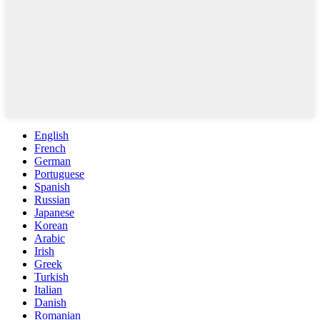
English
French
German
Portuguese
Spanish
Russian
Japanese
Korean
Arabic
Irish
Greek
Turkish
Italian
Danish
Romanian