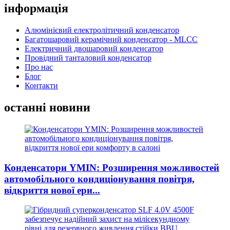
інформація
Алюмінієвий електролітичний конденсатор
Багатошаровий керамічний конденсатор - MLCC
Електричний двошаровий конденсатор
Провідний танталовий конденсатор
Про нас
Блог
Контакти
останні новини
Конденсатори YMIN: Розширення можливостей
автомобільного кондиціонування повітря,
відкриття нової ери...