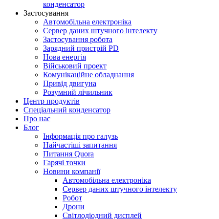
конденсатор
Застосування
Автомобільна електроніка
Сервер даних штучного інтелекту
Застосування робота
Зарядний пристрій PD
Нова енергія
Військовий проект
Комунікаційне обладнання
Привід двигуна
Розумний лічильник
Центр продуктів
Спеціальний конденсатор
Про нас
Блог
Інформація про галузь
Найчастіші запитання
Питання Quora
Гарячі точки
Новини компанії
Автомобільна електроніка
Сервер даних штучного інтелекту
Робот
Дрони
Світлодіодний дисплей