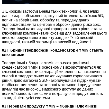
З широким застосуванням таких технологій, як великі
дані, хмарні обчислення, штучний інтелект та зв'язок 5G,
попит на зберігання, обробку та передачу даних
підприємствами та центрами обробки даних різко зріс.
Твердотільні накопичувачі корпоративного рівня стали
ключовими компонентами сховищ для задоволення цього
високопродуктивного попиту завдяки їхній високій
швидкості, низькій затримці та високій надійності.
02 Гібридні твердофазні конденсатори YMIN стають
ключовими
Твердотільні гібридні алюмінієво-електролітичні
конденсатори YMIN в основному використовуються як
ключові компоненти фільтрації живлення та накопичення
енергії в твердотільних накопичувачах корпоративного
рівня, допомагаючи SSD-накопичувачам підтримувати
стабільне живлення та хороші можливості придушення
шуму під час високошвидкісного доступу до даних
великої ємності, тим самим покращуючи продуктивність
та надійність усієї системи.
03 Переваги продукту YMIN – гібридні алюмінієві