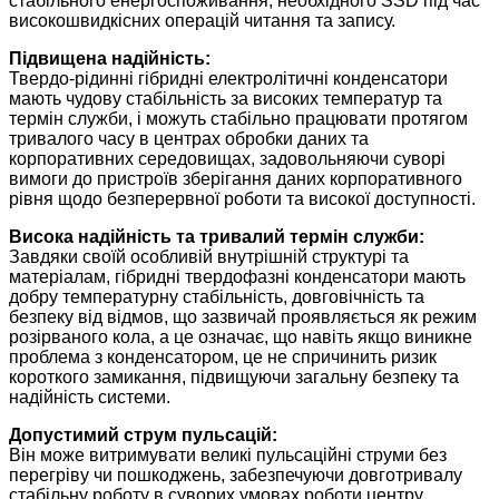
стабільного енергоспоживання, необхідного SSD під час
високошвидкісних операцій читання та запису.
Підвищена надійність:
Твердо-рідинні гібридні електролітичні конденсатори
мають чудову стабільність за високих температур та
термін служби, і можуть стабільно працювати протягом
тривалого часу в центрах обробки даних та
корпоративних середовищах, задовольняючи суворі
вимоги до пристроїв зберігання даних корпоративного
рівня щодо безперервної роботи та високої доступності.
Висока надійність та тривалий термін служби:
Завдяки своїй особливій внутрішній структурі та
матеріалам, гібридні твердофазні конденсатори мають
добру температурну стабільність, довговічність та
безпеку від відмов, що зазвичай проявляється як режим
розірваного кола, а це означає, що навіть якщо виникне
проблема з конденсатором, це не спричинить ризик
короткого замикання, підвищуючи загальну безпеку та
надійність системи.
Допустимий струм пульсацій:
Він може витримувати великі пульсаційні струми без
перегріву чи пошкоджень, забезпечуючи довготривалу
стабільну роботу в суворих умовах роботи центру