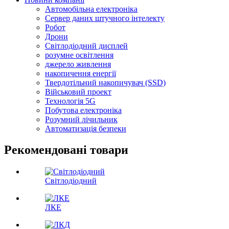
Автомобільна електроніка
Сервер даних штучного інтелекту
Робот
Дрони
Світлодіодний дисплей
розумне освітлення
джерело живлення
накопичення енергії
Твердотільний накопичувач (SSD)
Військовий проект
Технологія 5G
Побутова електроніка
Розумний лічильник
Автоматизація безпеки
Рекомендовані товари
Світлодіодний
ЛКЕ