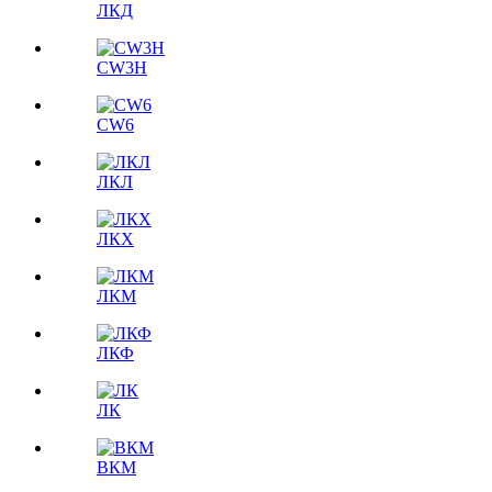
ЛКД
CW3H
CW6
ЛКЛ
ЛКX
ЛКМ
ЛКФ
ЛК
ВКМ