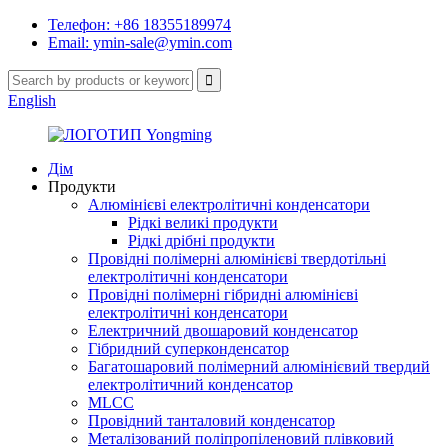
Телефон: +86 18355189974
Email: ymin-sale@ymin.com
English
Дім
Продукти
Алюмінієві електролітичні конденсатори
Рідкі великі продукти
Рідкі дрібні продукти
Провідні полімерні алюмінієві твердотільні
електролітичні конденсатори
Провідні полімерні гібридні алюмінієві
електролітичні конденсатори
Електричний двошаровий конденсатор
Гібридний суперконденсатор
Багатошаровий полімерний алюмінієвий твердий
електролітичний конденсатор
MLCC
Провідний танталовий конденсатор
Металізований поліпропіленовий плівковий