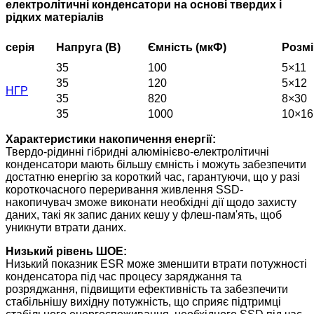
електролітичні конденсатори на основі твердих і
рідких матеріалів
серія
Напруга (В)
Ємність (мкФ)
Розмі
35
100
5×11
35
120
5×12
НГР
35
820
8×30
35
1000
10×16
Характеристики накопичення енергії:
Твердо-рідинні гібридні алюмінієво-електролітичні
конденсатори мають більшу ємність і можуть забезпечити
достатню енергію за короткий час, гарантуючи, що у разі
короткочасного переривання живлення SSD-
накопичувач зможе виконати необхідні дії щодо захисту
даних, такі як запис даних кешу у флеш-пам'ять, щоб
уникнути втрати даних.
Низький рівень ШОЕ:
Низький показник ESR може зменшити втрати потужності
конденсатора під час процесу заряджання та
розряджання, підвищити ефективність та забезпечити
стабільнішу вихідну потужність, що сприяє підтримці