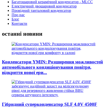
Багатошаровий керамічний конденсатор - MLCC
Електричний двошаровий конденсатор
Провідний танталовий конденсатор
Про нас
Блог
Контакти
останні новини
Конденсатори YMIN: Розширення можливостей
автомобільного кондиціонування повітря,
відкриття нової ери...
Гібридний суперконденсатор SLF 4.0V 4500F