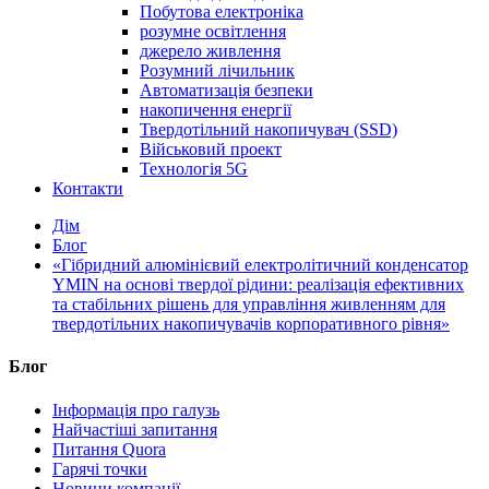
Побутова електроніка
розумне освітлення
джерело живлення
Розумний лічильник
Автоматизація безпеки
накопичення енергії
Твердотільний накопичувач (SSD)
Військовий проект
Технологія 5G
Контакти
Дім
Блог
«Гібридний алюмінієвий електролітичний конденсатор
YMIN на основі твердої рідини: реалізація ефективних
та стабільних рішень для управління живленням для
твердотільних накопичувачів корпоративного рівня»
Блог
Інформація про галузь
Найчастіші запитання
Питання Quora
Гарячі точки
Новини компанії