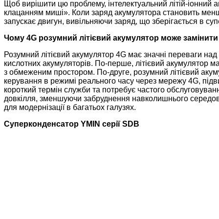
Щоб вирішити цю проблему, інтелектуальний літій-іонний 
клацанням миші». Коли заряд акумулятора становить менш
запускає двигун, вивільняючи заряд, що зберігається в су
Чому 4G розумний літієвий акумулятор може замінит
Розумний літієвий акумулятор 4G має значні переваги на
кислотних акумуляторів. По-перше, літієвий акумулятор має
з обмеженим простором. По-друге, розумний літієвий акум
керування в режимі реального часу через мережу 4G, підви
короткий термін служби та потребує частого обслуговуван
довкілля, зменшуючи забруднення навколишнього середов
для модернізації в багатьох галузях.
Суперконденсатор YMIN серії SDB