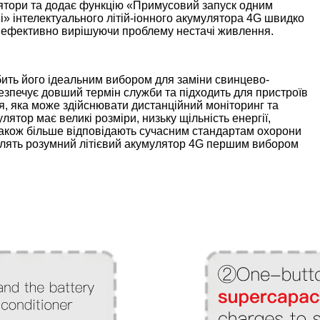
лятори та додає функцію «Примусовий запуск одним
 інтелектуального літій-іонного акумулятора 4G швидко
а, ефективно вирішуючи проблему нестачі живлення.
ить його ідеальним вибором для заміни свинцево-
абезпечує довший термін служби та підходить для пристроїв
я, яка може здійснювати дистанційний моніторинг та
тор має великі розміри, низьку щільність енергії,
 також більше відповідають сучасним стандартам охорони
лять розумний літієвий акумулятор 4G першим вибором