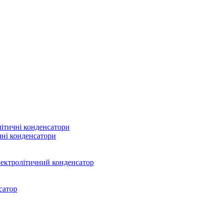
літичні конденсатори
чні конденсатори
ектролітичний конденсатор
сатор