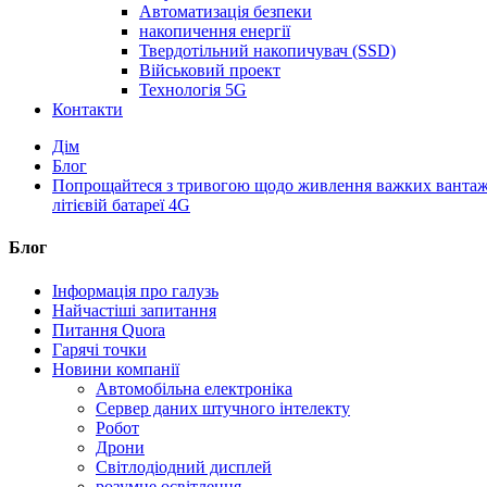
Автоматизація безпеки
накопичення енергії
Твердотільний накопичувач (SSD)
Військовий проект
Технологія 5G
Контакти
Дім
Блог
Попрощайтеся з тривогою щодо живлення важких вантажі
літієвій батареї 4G
Блог
Інформація про галузь
Найчастіші запитання
Питання Quora
Гарячі точки
Новини компанії
Автомобільна електроніка
Сервер даних штучного інтелекту
Робот
Дрони
Світлодіодний дисплей
розумне освітлення