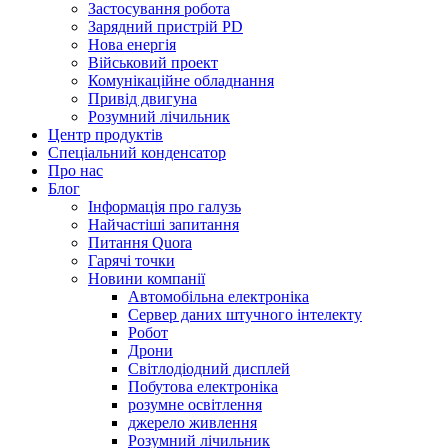
Застосування робота
Зарядний пристрій PD
Нова енергія
Військовий проект
Комунікаційне обладнання
Привід двигуна
Розумний лічильник
Центр продуктів
Спеціальний конденсатор
Про нас
Блог
Інформація про галузь
Найчастіші запитання
Питання Quora
Гарячі точки
Новини компанії
Автомобільна електроніка
Сервер даних штучного інтелекту
Робот
Дрони
Світлодіодний дисплей
Побутова електроніка
розумне освітлення
джерело живлення
Розумний лічильник