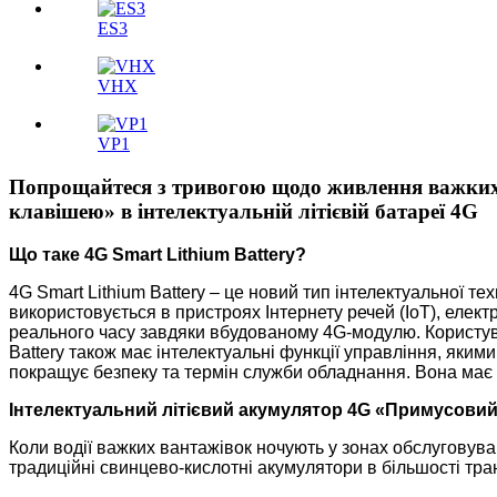
ES3
VHX
VP1
Попрощайтеся з тривогою щодо живлення важких
клавішею» в інтелектуальній літієвій батареї 4G
Що таке 4G Smart Lithium Battery?
4G Smart Lithium Battery – це новий тип інтелектуальної те
використовується в пристроях Інтернету речей (IoT), елек
реального часу завдяки вбудованому 4G-модулю. Користувач
Battery також має інтелектуальні функції управління, яки
покращує безпеку та термін служби обладнання. Вона має ш
Інтелектуальний літієвий акумулятор 4G «Примусови
Коли водії важких вантажівок ночують у зонах обслуговува
традиційні свинцево-кислотні акумулятори в більшості тра