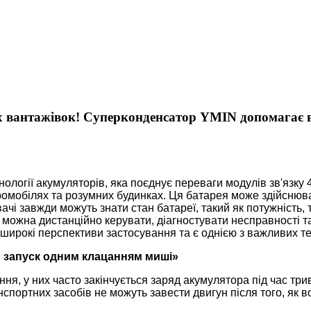
 вантажівок! Суперконденсатор YMIN допомагає в
хнології акумуляторів, яка поєднує переваги модулів зв'язку
тромобілях та розумних будинках. Ця батарея може здійснюв
і завжди можуть знати стан батареї, такий як потужність, 
ми можна дистанційно керувати, діагностувати несправності 
ирокі перспективи застосування та є однією з важливих тех
й запуск одним клацанням миші»
ння, у них часто закінчується заряд акумулятора під час тр
нспортних засобів не можуть завести двигун після того, як 