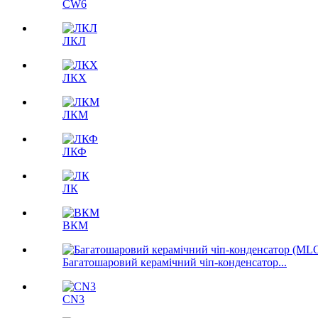
CW6
ЛКЛ
ЛКX
ЛКМ
ЛКФ
ЛК
ВКМ
Багатошаровий керамічний чіп-конденсатор...
CN3