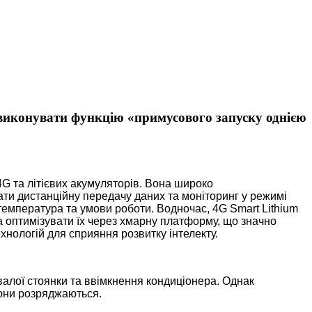
иконувати функцію «примусового запуску однією
 4G та літієвих акумуляторів. Вона широко
ати дистанційну передачу даних та моніторинг у режимі
температура та умови роботи. Водночас, 4G Smart Lithium
та оптимізувати їх через хмарну платформу, що значно
нологій для сприяння розвитку інтелекту.
ивалої стоянки та ввімкнення кондиціонера. Однак
вони розряджаються.