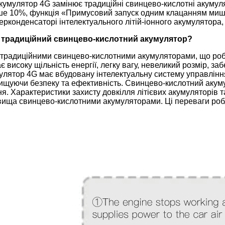
акумулятор 4G замінює традиційні свинцево-кислотні акуму
е 10%, функція «Примусовий запуск одним клацанням миші»
перконденсаторі інтелектуального літій-іонного акумулятор
и традиційний свинцево-кислотний акумулятор?
д традиційними свинцево-кислотними акумуляторами, що роб
 високу щільність енергії, легку вагу, невеликий розмір, з
улятор 4G має вбудовану інтелектуальну систему управлінн
щуючи безпеку та ефективність. Свинцево-кислотний акумуля
ня. Характеристики захисту довкілля літієвих акумуляторів
ища свинцево-кислотними акумуляторами. Ці переваги роб