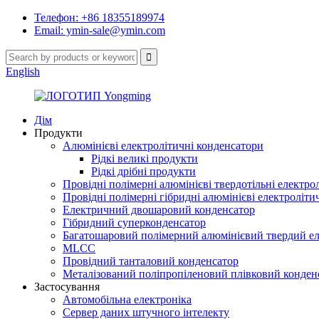
Телефон: +86 18355189974
Email: ymin-sale@ymin.com
English
Дім
Продукти
Алюмінієві електролітичні конденсатори
Рідкі великі продукти
Рідкі дрібні продукти
Провідні полімерні алюмінієві твердотільні електро
Провідні полімерні гібридні алюмінієві електроліти
Електричний двошаровий конденсатор
Гібридний суперконденсатор
Багатошаровий полімерний алюмінієвий твердий ел
MLCC
Провідний танталовий конденсатор
Металізований поліпропіленовий плівковий конден
Застосування
Автомобільна електроніка
Сервер даних штучного інтелекту