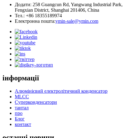
Додати: 258 Guangcun Rd, Yangwang Industrial Park,
Fengxian District, Shanghai 201406, China
Тел.: +86 18355189974
Електронна пошта:
ymin-sale@ymin.com
інформації
Алюмінієвий електролітичний конденсатор
MLCC
Суперконденсатори
тантал
про
Блог
контакт
останні новини