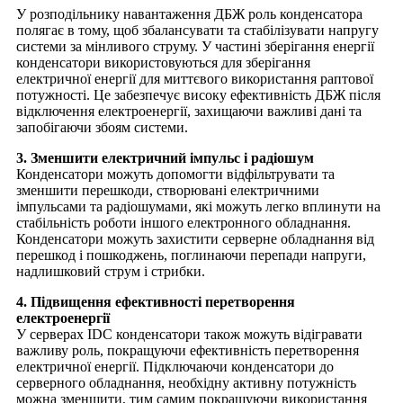
У розподільнику навантаження ДБЖ роль конденсатора
полягає в тому, щоб збалансувати та стабілізувати напругу
системи за мінливого струму. У частині зберігання енергії
конденсатори використовуються для зберігання
електричної енергії для миттєвого використання раптової
потужності. Це забезпечує високу ефективність ДБЖ після
відключення електроенергії, захищаючи важливі дані та
запобігаючи збоям системи.
3. Зменшити електричний імпульс і радіошум
Конденсатори можуть допомогти відфільтрувати та
зменшити перешкоди, створювані електричними
імпульсами та радіошумами, які можуть легко вплинути на
стабільність роботи іншого електронного обладнання.
Конденсатори можуть захистити серверне обладнання від
перешкод і пошкоджень, поглинаючи перепади напруги,
надлишковий струм і стрибки.
4. Підвищення ефективності перетворення
електроенергії
У серверах IDC конденсатори також можуть відігравати
важливу роль, покращуючи ефективність перетворення
електричної енергії. Підключаючи конденсатори до
серверного обладнання, необхідну активну потужність
можна зменшити, тим самим покращуючи використання