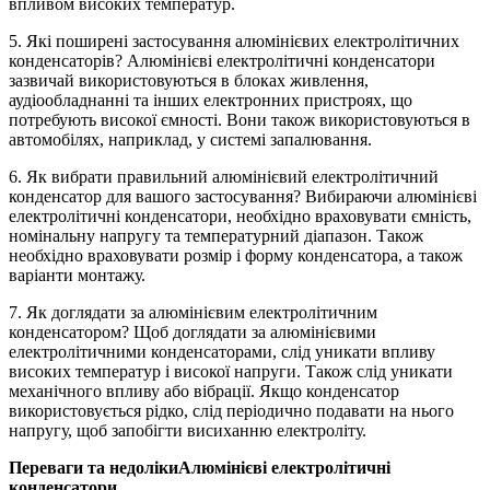
впливом високих температур.
5. Які поширені застосування алюмінієвих електролітичних
конденсаторів? Алюмінієві електролітичні конденсатори
зазвичай використовуються в блоках живлення,
аудіообладнанні та інших електронних пристроях, що
потребують високої ємності. Вони також використовуються в
автомобілях, наприклад, у системі запалювання.
6. Як вибрати правильний алюмінієвий електролітичний
конденсатор для вашого застосування? Вибираючи алюмінієві
електролітичні конденсатори, необхідно враховувати ємність,
номінальну напругу та температурний діапазон. Також
необхідно враховувати розмір і форму конденсатора, а також
варіанти монтажу.
7. Як доглядати за алюмінієвим електролітичним
конденсатором? Щоб доглядати за алюмінієвими
електролітичними конденсаторами, слід уникати впливу
високих температур і високої напруги. Також слід уникати
механічного впливу або вібрації. Якщо конденсатор
використовується рідко, слід періодично подавати на нього
напругу, щоб запобігти висиханню електроліту.
Переваги та недоліки
Алюмінієві електролітичні
конденсатори