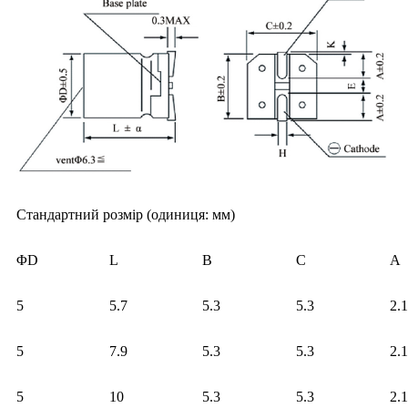
Стандартний розмір (одиниця: мм)
ΦD
L
B
C
A
5
5.7
5.3
5.3
2.1
5
7.9
5.3
5.3
2.1
5
10
5.3
5.3
2.1