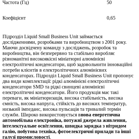
Частота (Гц)
50
Коефіцієнт
0,65
Підрозділ Liquid Small Business Unit займається
дослідженнями, розробками та виробництвом з 2001 року.
Маючи досвідчену команду з досліджень, розробок та
виробництва, він безперервно та стабільно виробляє
різноманітні високоякісні мініатюрні алюмінієві
електролітичні конденсатори, щоб задовольнити інноваційні
потреби клієнтів в електролітичних алюмінієвих
конденсаторах. Підрозділ Liquid Small Business Unit пропонує
два види комплектації: рідкі алюмінієві електролітичні
конденсатори SMD та рідкі свинцеві алюмінієві
електролітичні конденсатори. Його продукція має такі
переваги, як мініатюризація, висока стабільність, висока
ємність, висока напруга, стійкість до високих температур,
низький імпеданс, висока пульсація та тривалий термін
служби. Широко використовується в
нова енергетична
автомобільна електроніка, потужні джерела живлення,
інтелектуальне освітлення, швидка зарядка з нітридом
галію, побутова техніка, фотоелектричні прилади та інші
галузі промисловості
.