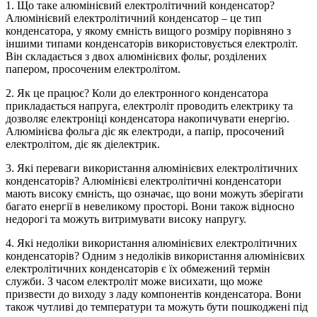
1. Що таке алюмінієвий електролітичний конденсатор?
Алюмінієвий електролітичний конденсатор – це тип
конденсатора, у якому ємність вищого розміру порівняно з
іншими типами конденсаторів використовується електроліт.
Він складається з двох алюмінієвих фольг, розділених
папером, просоченим електролітом.
2. Як це працює? Коли до електронного конденсатора
прикладається напруга, електроліт проводить електрику та
дозволяє електроніці конденсатора накопичувати енергію.
Алюмінієва фольга діє як електроди, а папір, просочений
електролітом, діє як діелектрик.
3. Які переваги використання алюмінієвих електролітичних
конденсаторів? Алюмінієві електролітичні конденсатори
мають високу ємність, що означає, що вони можуть зберігати
багато енергії в невеликому просторі. Вони також відносно
недорогі та можуть витримувати високу напругу.
4. Які недоліки використання алюмінієвих електролітичних
конденсаторів? Одним з недоліків використання алюмінієвих
електролітичних конденсаторів є їх обмежений термін
служби. З часом електроліт може висихати, що може
призвести до виходу з ладу компонентів конденсатора. Вони
також чутливі до температури та можуть бути пошкоджені під