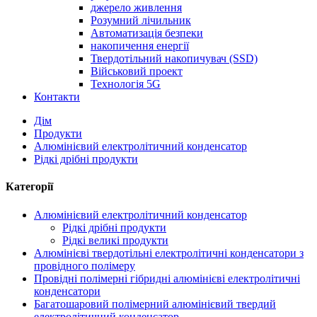
джерело живлення
Розумний лічильник
Автоматизація безпеки
накопичення енергії
Твердотільний накопичувач (SSD)
Військовий проект
Технологія 5G
Контакти
Дім
Продукти
Алюмінієвий електролітичний конденсатор
Рідкі дрібні продукти
Категорії
Алюмінієвий електролітичний конденсатор
Рідкі дрібні продукти
Рідкі великі продукти
Алюмінієві твердотільні електролітичні конденсатори з
провідного полімеру
Провідні полімерні гібридні алюмінієві електролітичні
конденсатори
Багатошаровий полімерний алюмінієвий твердий
електролітичний конденсатор