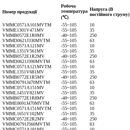
Робоча
Напруга (В
температура
Номер продукції
постійного струму)
(℃)
VMMC0571A101MVTM
-55~105
10
VMME1301V471MV
-55~105
35
VMMB0572E1R0MV
-40~105
250
VMMD0621J330MVTM
-55~105
63
VMMC0571A121MV
-55~105
10
VMML1351V561MV
-55~105
35
VMMB0572E1R2MV
-40~105
250
VMMD0621J390MVTM
-55~105
63
VMMC0571A121MVTM
-55~105
10
VMML1351V681MV
-55~105
35
VMMB0772E1R5MV
-40~105
250
VMMD0791J470MVTM
-55~105
63
VMMC0571A151MV
-55~105
10
VMML1451V821MV
-55~105
35
VMMB0772E1R8MV
-40~105
250
VMME0691J470MVTM
-55~105
63
VMMC0571A151MVTM
-55~105
10
VMML1651V102MV
-55~105
35
VMMC0572E2R2MV
-40~105
250
VMMD0791J560MVTM
-55~105
63
VMMC0771A181MV
-55~105
10