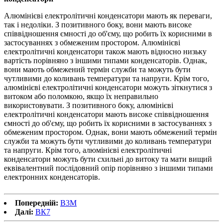
Алюмінієві електролітичні конденсатори мають як переваги,
так і недоліки. З позитивного боку, вони мають високе
співвідношення ємності до об'єму, що робить їх корисними в
застосуваннях з обмеженим простором. Алюмінієві
електролітичні конденсатори також мають відносно низьку
вартість порівняно з іншими типами конденсаторів. Однак,
вони мають обмежений термін служби та можуть бути
чутливими до коливань температури та напруги. Крім того,
алюмінієві електролітичні конденсатори можуть зіткнутися з
витоком або поломкою, якщо їх неправильно
використовувати. З позитивного боку, алюмінієві
електролітичні конденсатори мають високе співвідношення
ємності до об'єму, що робить їх корисними в застосуваннях з
обмеженим простором. Однак, вони мають обмежений термін
служби та можуть бути чутливими до коливань температури
та напруги. Крім того, алюмінієві електролітичні
конденсатори можуть бути схильні до витоку та мати вищий
еквівалентний послідовний опір порівняно з іншими типами
електронних конденсаторів.
Попередній:
В3М
Далі:
ВК7