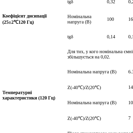
tgδ
0,32
0,
Коефіцієнт дисипації
Номінальна
100
16
напруга (В)
(25±2
℃
120 Гц)
tgδ
0,14
0,
Для тих, у кого номінальна ємн
збільшується на 0,02.
Номінальна напруга (В)
6.
14
Z(-40℃)/Z(20℃)
Температурні
характеристики (120 Гц)
Номінальна напруга (В)
10
7
Z(-40℃)/Z(20℃)