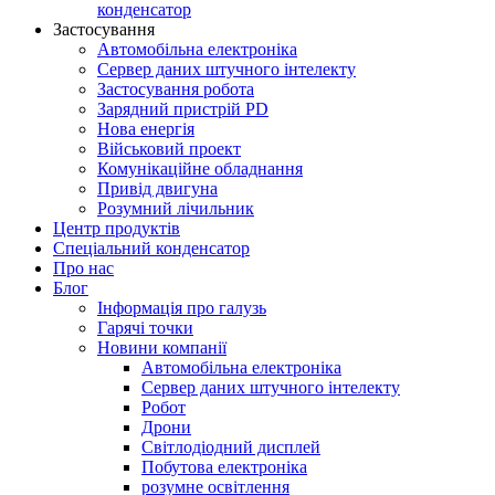
конденсатор
Застосування
Автомобільна електроніка
Сервер даних штучного інтелекту
Застосування робота
Зарядний пристрій PD
Нова енергія
Військовий проект
Комунікаційне обладнання
Привід двигуна
Розумний лічильник
Центр продуктів
Спеціальний конденсатор
Про нас
Блог
Інформація про галузь
Гарячі точки
Новини компанії
Автомобільна електроніка
Сервер даних штучного інтелекту
Робот
Дрони
Світлодіодний дисплей
Побутова електроніка
розумне освітлення