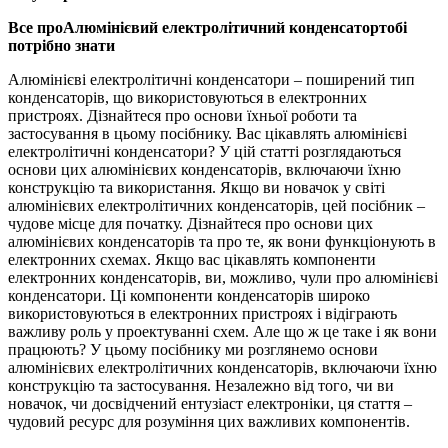
Все про
Алюмінієвий електролітичний конденсатор
тобі
потрібно знати
Алюмінієві електролітичні конденсатори – поширений тип
конденсаторів, що використовуються в електронних
пристроях. Дізнайтеся про основи їхньої роботи та
застосування в цьому посібнику. Вас цікавлять алюмінієві
електролітичні конденсатори? У цій статті розглядаються
основи цих алюмінієвих конденсаторів, включаючи їхню
конструкцію та використання. Якщо ви новачок у світі
алюмінієвих електролітичних конденсаторів, цей посібник –
чудове місце для початку. Дізнайтеся про основи цих
алюмінієвих конденсаторів та про те, як вони функціонують в
електронних схемах. Якщо вас цікавлять компоненти
електронних конденсаторів, ви, можливо, чули про алюмінієві
конденсатори. Ці компоненти конденсаторів широко
використовуються в електронних пристроях і відіграють
важливу роль у проектуванні схем. Але що ж це таке і як вони
працюють? У цьому посібнику ми розглянемо основи
алюмінієвих електролітичних конденсаторів, включаючи їхню
конструкцію та застосування. Незалежно від того, чи ви
новачок, чи досвідчений ентузіаст електроніки, ця стаття –
чудовий ресурс для розуміння цих важливих компонентів.