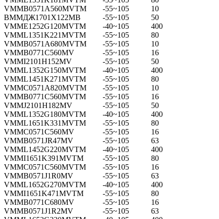
VMMB0571A560MVTM
-55~105
10
ВММДЖ1701Х122МВ
-55~105
50
VMME1252G120MVTM
-40~105
400
VMML1351K221MVTM
-55~105
80
VMMB0571A680MVTM
-55~105
10
VMMB0771C560MV
-55~105
16
VMMI2101H152MV
-55~105
50
VMML1352G150MVTM
-40~105
400
VMML1451K271MVTM
-55~105
80
VMMC0571A820MVTM
-55~105
10
VMMB0771C560MVTM
-55~105
16
VMMJ2101H182MV
-55~105
50
VMML1352G180MVTM
-40~105
400
VMML1651K331MVTM
-55~105
80
VMMC0571C560MV
-55~105
16
VMMB0571JR47MV
-55~105
63
VMML1452G220MVTM
-40~105
400
VMMI1651K391MVTM
-55~105
80
VMMC0571C560MVTM
-55~105
16
VMMB0571J1R0MV
-55~105
63
VMML1652G270MVTM
-40~105
400
VMMI1651K471MVTM
-55~105
80
VMMB0771C680MV
-55~105
16
VMMB0571J1R2MV
-55~105
63