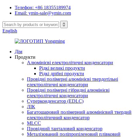
Телефон: +86 18355189974
Email: ymin-sale@ymin.com
English
Дім
Продукти
Алюмінієві електролітичні конденсатори
Рідкі великі продукти
Рідкі дрібні продукти
Провідні полімерні алюмінієві твердотільні
електролітичні конденсатори
Провідні полімерні гібридні алюмінієві
електролітичні конденсатори
Суперконденсатор (EDLC)
ЛІК
Багатошаровий полімерний алюмінієвий твердий
електролітичний конденсатор
MLCC
Провідний танталовий конденсатор
Металізований поліпропіленовий плівковий