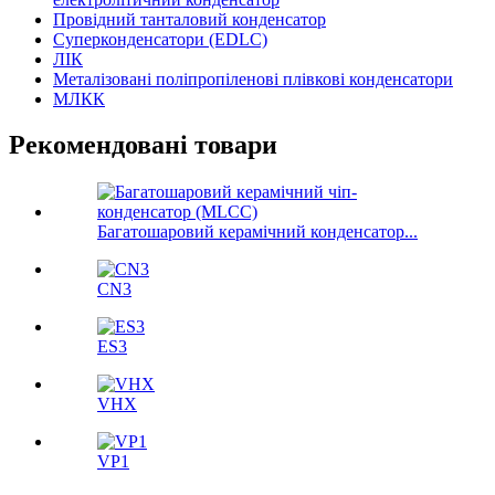
Провідний танталовий конденсатор
Суперконденсатори (EDLC)
ЛІК
Металізовані поліпропіленові плівкові конденсатори
МЛКК
Рекомендовані товари
Багатошаровий керамічний конденсатор...
CN3
ES3
VHX
VP1